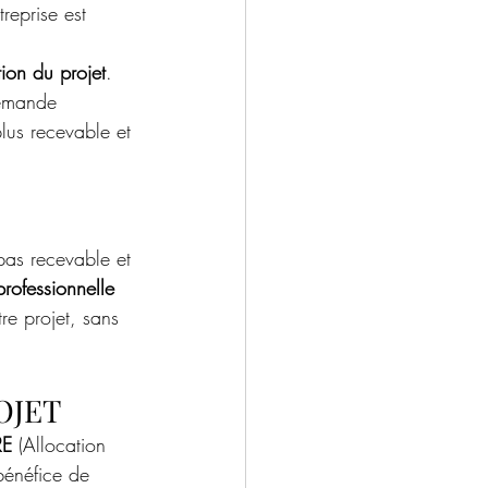
reprise est 
ion du projet
. 
demande 
lus recevable et 
pas recevable et 
professionnelle 
re projet, sans 
OJET
RE
 (Allocation 
bénéfice de 