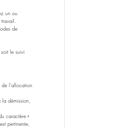
ez un ou 
travail. 
iodes de 
soit le suivi 
 de l’allocation 
 la démission, 
 du caractère « 
est pertinente, 