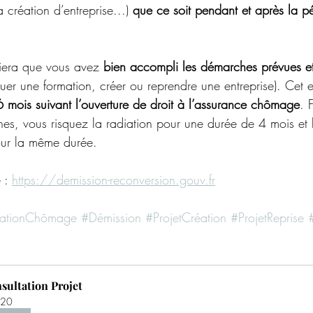
a création d’entreprise...) 
que ce soit pendant et après la p
iera que vous avez 
bien accompli les démarches prévues et 
ctuer une formation, créer ou reprendre une entreprise). Cet
6 mois suivant l’ouverture de droit à l’assurance chômage
. 
s, vous risquez la radiation pour une durée de 4 mois et 
our la même durée. 
 : 
https://demission-reconversion.gouv.fr
cationChômage
#Démission
#ProjetCréation
#ProjetReprise
sultation Projet
20