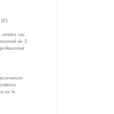
LES 
 certains cas 
fessionnel du 5 
professionnel 
reconversion 
onditions 
e sur le 