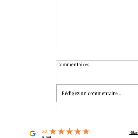
Commentaires
Rédigez un commentaire...
[Elever des Licornes]...
pourquoi pas !
Bil