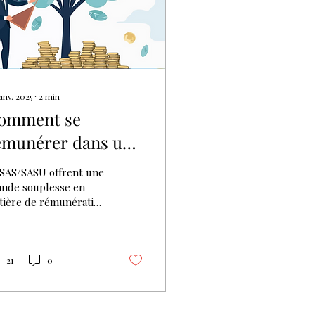
anv. 2025
∙
2
min
omment se
émunérer dans une
AS ou SASU ?
 SAS/SASU offrent une
ande souplesse en
tière de rémunération
dirigeant et de
tribution des
éfices.
21
0