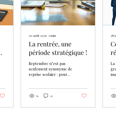
30 août 2025
∙
1
min
28 j
La rentrée, une
C
n
période stratégique !
r
S
Septembre n’est pas
La
seulement synonyme de
gr
reprise scolaire : pour
ma
les dirigeants
du 
d’entreprise, c’est aussi
dis
une période stratégique.
bén
Après l’été, il est
6
0
essentiel de reprendre
avec méthode et de
vérifier que l’activité est