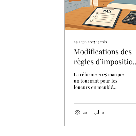
29 sept. 2025
∙
3
min
Modifications des
règles d’impositio
des LOUEURS EN
La réforme 2025 marque
MEUBLÉS
un tournant pour les
loueurs en meublé.
Moins de souplesse, plus
d’imposition, si vous êtes
concerné, c’est le
moment de revoir votre
20
0
stratégie fiscale et
patrimoniale.