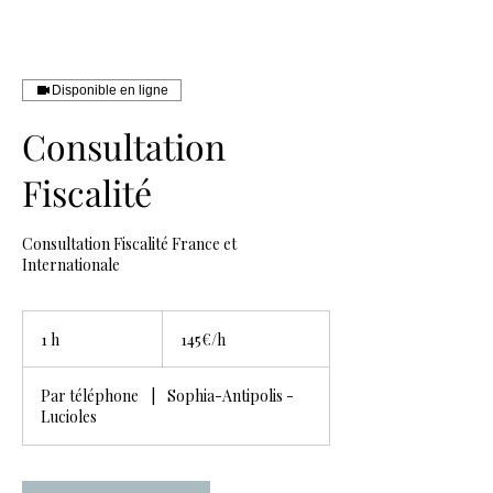
Disponible en ligne
Consultation
Fiscalité
Consultation Fiscalité France et
Internationale
145€/h
1 h
1
145€/h
Par téléphone
|
Sophia-Antipolis -
Lucioles