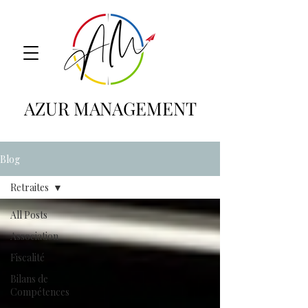
AZUR MANAGEMENT
Blog
Retraites
All Posts
Association
Fiscalité
Bilans de
Compétences